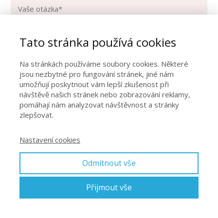
Tato stránka používá cookies
CHCI OBJEDNAT KONZULTACI
Na stránkách používáme soubory cookies. Některé
jsou nezbytné pro fungování stránek, jiné nám
umožňují poskytnout vám lepší zkušenost při
návštěvě našich stránek nebo zobrazování reklamy,
pomáhají nám analyzovat návštěvnost a stránky
zlepšovat.
Zpět na hlavní stránku
Nastavení cookies
Odmítnout vše
© 2014-2024 Dana Srpová
Přijmout vše